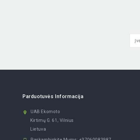
Parduotuvės Informacija
UAB Ekomoto

Kirtimų G. 61, Vilnius
Lietuva
Paskambinkite Mums:
+37060083987