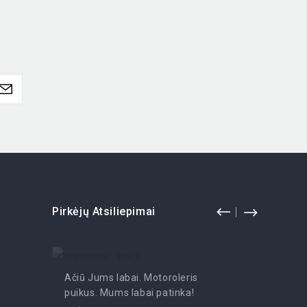
Pirkėjų Atsiliepimai
Ačiū Jums labai. Motoroleris
Pramoga
puikus. Mums labai patinka!
- Irutė