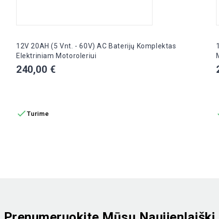
12V 20AH (5 Vnt. - 60V) AC Baterijų Komplektas
Elektriniam Motoroleriui
Kaina
240,00 €
Į KREPŠELĮ

Turime
Prenumeruokite Mūsų Naujienlaiškį