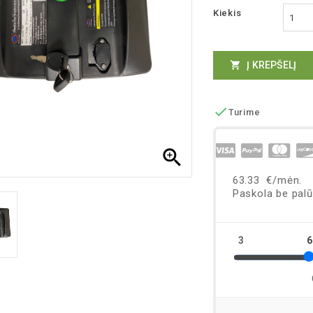
Kiekis
Į KREPŠELĮ


Turime
