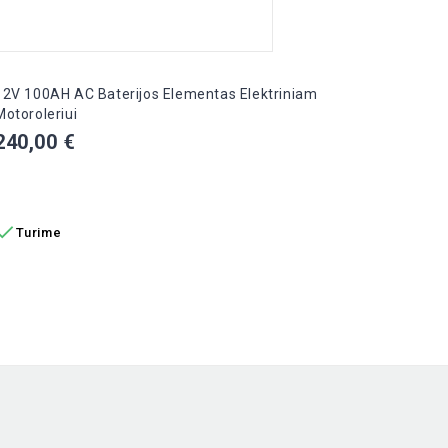
12V 100AH AC Baterijos Elementas Elektriniam
12V 52
Motoroleriui
Elektr
Kaina
Kain
240,00 €
650,
Į KREPŠELĮ
Į K


Turime
Tur