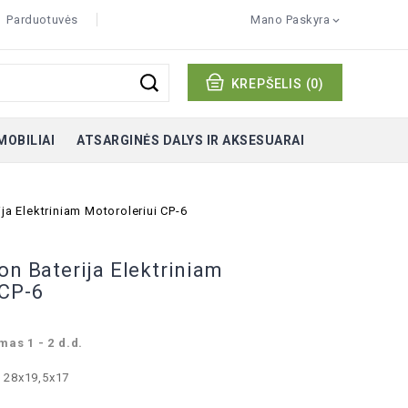
Parduotuvės
Mano Paskyra

KREPŠELIS
(0)
MOBILIAI
ATSARGINĖS DALYS IR AKSESUARAI
ja Elektriniam Motoroleriui CP-6
on Baterija Elektriniam
 CP-6
mas 1 - 2 d.d.
: 28x19,5x17