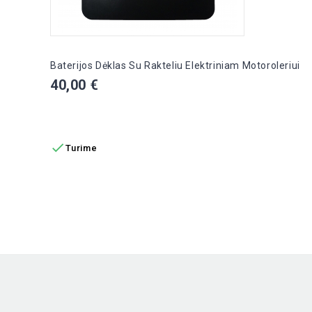
Baterijos Dėklas Su Rakteliu Elektriniam Motoroleriui
Kaina
40,00 €
Į KREPŠELĮ

Turime