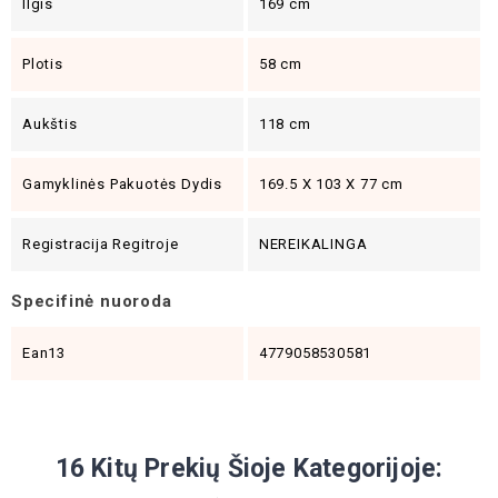
Ilgis
169 cm
Plotis
58 cm
Aukštis
118 cm
Gamyklinės Pakuotės Dydis
169.5 X 103 X 77 cm
Registracija Regitroje
NEREIKALINGA
Specifinė nuoroda
Ean13
4779058530581
16 Kitų Prekių Šioje Kategorijoje: