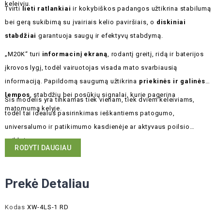
keleiviu.
Tvirti
lieti ratlankiai
ir kokybiškos padangos užtikrina stabilumą
bei gerą sukibimą su įvairiais kelio paviršiais, o
diskiniai
stabdžiai
garantuoja saugų ir efektyvų stabdymą.
„M20K“ turi
informacinį ekraną
, rodantį greitį, ridą ir baterijos
įkrovos lygį, todėl vairuotojas visada mato svarbiausią
informaciją. Papildomą saugumą užtikrina
priekinės ir galinės
lempos
, stabdžių bei posūkių signalai, kurie pagerina
Šis modelis yra tinkamas tiek vienam, tiek dviem keleiviams,
matomumą kelyje.
todėl tai idealus pasirinkimas ieškantiems patogumo,
universalumo ir patikimumo kasdienėje ar aktyvaus poilsio
veikloje.
RODYTI DAUGIAU
Prekė Detaliau
Kodas
XW-4LS-1 RD