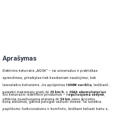
Aprašymas
Elektrinis keturratis „M20K“ – tai universalus ir praktiškas
sprendimas, pritaikytas tiek kasdieniam naudojimui, tiek
laisvalaikio kelionėms. Jis aprūpintas
1000W varikliu
, leidžiančiu
pasiekti maksimalų greitį iki
25 km/h
, o
20Ah akumuliatorius
Šio keturračio išskirtinis privalumas –
reguliuojama sėdynė
,
užtikrina nuvažiuojamą atstumą iki
50 km
vienu įkrovimu.
kurią atstūmus, galima patogiai važiuoti dviese. Tai suteikia
papildomo funkcionalumo ir komforto, leidžiant keliauti kartu su