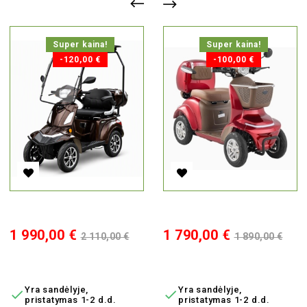
Super kaina!
Super kaina!
-120,00 €
-100,00 €
Elektrinis Keturratis Vista-K1 Su Stogu, 1000W, Li-Ion, EEC
Elektrinis Keturratis Lunar 1, 1
Kaina
Bazinė
Kaina
Bazinė
1 990,00 €
1 790,00 €
2 110,00 €
1 890,00 €
kaina
kaina
Į KREPŠELĮ
Į KREPŠELĮ
Yra sandėlyje,
Yra sandėlyje,


pristatymas 1-2 d.d.
pristatymas 1-2 d.d.