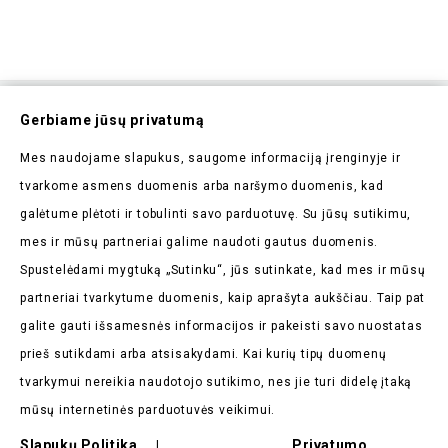
Prenumeruokite Mūsų
Gerbiame jūsų privatumą
Naujienlaiškį
Mes naudojame slapukus, saugome informaciją įrenginyje ir
Pirmieji sužinokite apie mūsų naujienas bei taikomas
tvarkome asmens duomenis arba naršymo duomenis, kad
akcijas
galėtume plėtoti ir tobulinti savo parduotuvę. Su jūsų sutikimu,
mes ir mūsų partneriai galime naudoti gautus duomenis.
Spustelėdami mygtuką „Sutinku“, jūs sutinkate, kad mes ir mūsų
partneriai tvarkytume duomenis, kaip aprašyta aukščiau. Taip pat
galite gauti išsamesnės informacijos ir pakeisti savo nuostatas
Parduotuvės Informacija

prieš sutikdami arba atsisakydami. Kai kurių tipų duomenų
tvarkymui nereikia naudotojo sutikimo, nes jie turi didelę įtaką
Prekės

mūsų internetinės parduotuvės veikimui.
Mūsų Įmonė

Slapukų Politika
Privatumo
|