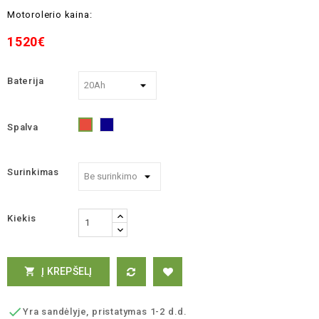
Motorolerio kaina:
1520€
Baterija
Spalva
Mėlyna
Raudona
Surinkimas
Kiekis
Į KREPŠELĮ


Yra sandėlyje, pristatymas 1-2 d.d.