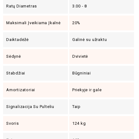
Ratų Diametras
3.00 - 8
Maksimali Įveikiama Įkalnė
20%
Daiktadėžė
Galinė su užraktu
Sėdynė
Dvivietė
Stabdžiai
Būgniniai
Amortizatoriai
Priekyje ir gale
Signalizacija Su Pulteliu
Taip
Svoris
124 kg