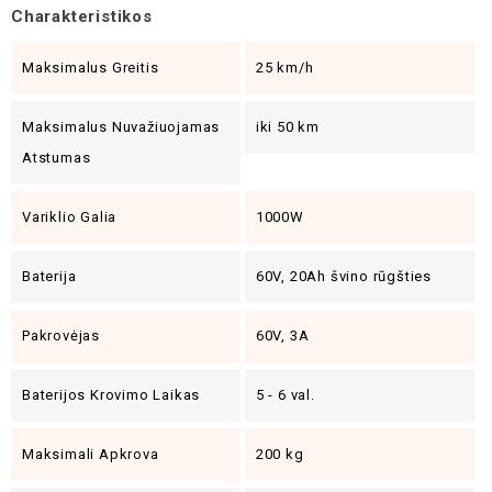
Charakteristikos
Maksimalus Greitis
25 km/h
Maksimalus Nuvažiuojamas
iki 50 km
Atstumas
Variklio Galia
1000W
Baterija
60V, 20Ah švino rūgšties
Pakrovėjas
60V, 3A
Baterijos Krovimo Laikas
5 - 6 val.
Maksimali Apkrova
200 kg