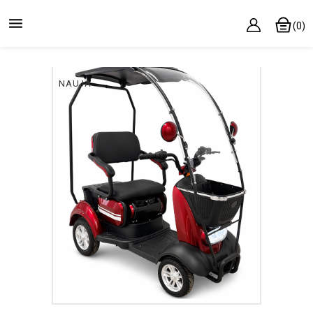

(0)
NAUJA