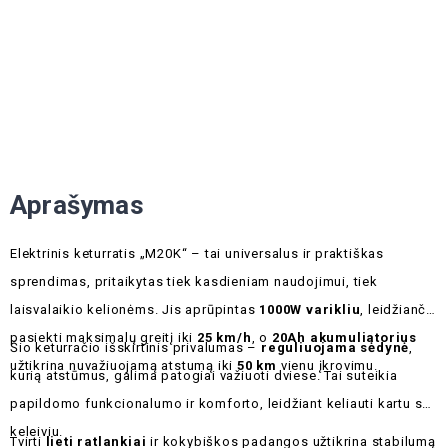
Aprašymas
Elektrinis keturratis „M20K“ – tai universalus ir praktiškas
sprendimas, pritaikytas tiek kasdieniam naudojimui, tiek
laisvalaikio kelionėms. Jis aprūpintas
1000W varikliu
, leidžiančiu
pasiekti maksimalų greitį iki
25 km/h
, o
20Ah akumuliatorius
Šio keturračio išskirtinis privalumas –
reguliuojama sėdynė
,
užtikrina nuvažiuojamą atstumą iki
50 km
vienu įkrovimu.
kurią atstūmus, galima patogiai važiuoti dviese. Tai suteikia
papildomo funkcionalumo ir komforto, leidžiant keliauti kartu su
keleiviu.
Tvirti
lieti ratlankiai
ir kokybiškos padangos užtikrina stabilumą