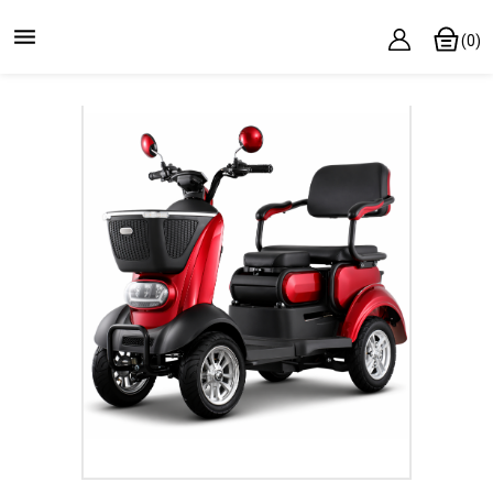

(0)