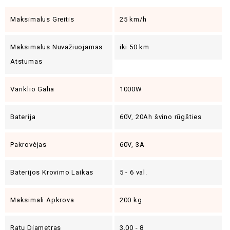
Maksimalus Greitis
25 km/h
Maksimalus Nuvažiuojamas
iki 50 km
Atstumas
Variklio Galia
1000W
Baterija
60V, 20Ah švino rūgšties
Pakrovėjas
60V, 3A
Baterijos Krovimo Laikas
5 - 6 val.
Maksimali Apkrova
200 kg
Ratų Diametras
3.00 - 8