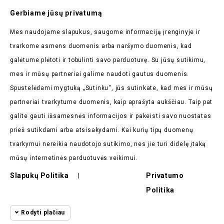
Prenumeruokite Mūsų
Gerbiame jūsų privatumą
Naujienlaiškį
Mes naudojame slapukus, saugome informaciją įrenginyje ir
Pirmieji sužinokite apie mūsų naujienas bei taikomas
tvarkome asmens duomenis arba naršymo duomenis, kad
akcijas
galėtume plėtoti ir tobulinti savo parduotuvę. Su jūsų sutikimu,
mes ir mūsų partneriai galime naudoti gautus duomenis.
Spustelėdami mygtuką „Sutinku“, jūs sutinkate, kad mes ir mūsų
partneriai tvarkytume duomenis, kaip aprašyta aukščiau. Taip pat
galite gauti išsamesnės informacijos ir pakeisti savo nuostatas
Parduotuvės Informacija

prieš sutikdami arba atsisakydami. Kai kurių tipų duomenų
tvarkymui nereikia naudotojo sutikimo, nes jie turi didelę įtaką
Prekės

mūsų internetinės parduotuvės veikimui.
Mūsų Įmonė

Slapukų Politika
Privatumo
|
Politika
Pirkėjų Atsiliepimai

Rodyti plačiau