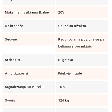
Maksimali Įveikiama Įkalnė
20%
Daiktadėžė
Galinė su užraktu
Sėdynė
Reguliuojama pozicija su pa
keliamais porankiais
Stabdžiai
Būgniniai
Amortizatoriai
Priekyje ir gale
Signalizacija Su Pulteliu
Taip
Svoris
124 kg