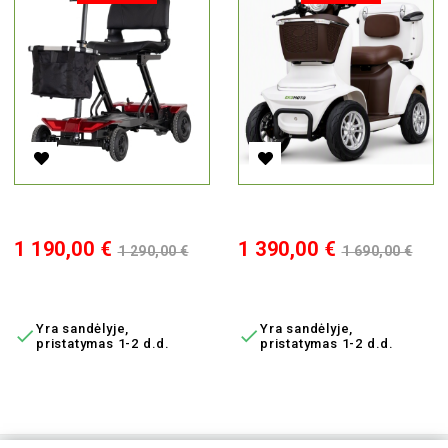
Elektrinis Sulankstomas Skuteris Z1, 250W, Li-Ion
Elektrinis Keturratis Lunar 1, 
Kaina
Bazinė
Kaina
Bazinė
1 190,00 €
1 390,00 €
1 290,00 €
1 690,00 €
kaina
kaina
Į KREPŠELĮ
Į KREPŠELĮ
Yra sandėlyje,
Yra sandėlyje,


pristatymas 1-2 d.d.
pristatymas 1-2 d.d.