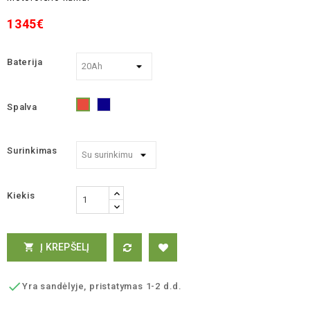
1345€
Baterija
Spalva
Mėlyna
Raudona
Surinkimas
Kiekis
Į KREPŠELĮ


Yra sandėlyje, pristatymas 1-2 d.d.