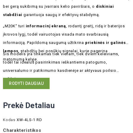
bei gerą sukibimą su įvairiais kelio paviršiais, o
diskiniai
stabdžiai
garantuoja saugų ir efektyvų stabdymą.
„M20K“ turi
informacinį ekraną
, rodantį greitį, ridą ir baterijos
įkrovos lygį, todėl vairuotojas visada mato svarbiausią
informaciją. Papildomą saugumą užtikrina
priekinės ir galinės
lempos
, stabdžių bei posūkių signalai, kurie pagerina
Šis modelis yra tinkamas tiek vienam, tiek dviem keleiviams,
matomumą kelyje.
todėl tai idealus pasirinkimas ieškantiems patogumo,
universalumo ir patikimumo kasdienėje ar aktyvaus poilsio
veikloje.
RODYTI DAUGIAU
Prekė Detaliau
Kodas
XW-4LS-1 RD
Charakteristikos