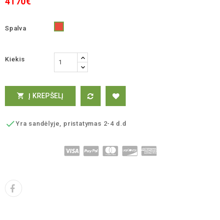
4170€
Spalva
Raudona
Kiekis
Į KREPŠELĮ


Yra sandėlyje, pristatymas 2-4 d.d