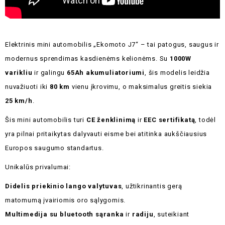
Elektrinis mini automobilis „Ekomoto J7“ – tai patogus, saugus ir
modernus sprendimas kasdienėms kelionėms. Su
1000W
varikliu
ir galingu
65Ah akumuliatoriumi
, šis modelis leidžia
nuvažiuoti iki
80 km
vienu įkrovimu, o maksimalus greitis siekia
25 km/h
.
Šis mini automobilis turi
CE ženklinimą
ir
EEC sertifikatą
, todėl
yra pilnai pritaikytas dalyvauti eisme bei atitinka aukščiausius
Europos saugumo standartus.
Unikalūs privalumai:
Didelis priekinio lango valytuvas
, užtikrinantis gerą
matomumą įvairiomis oro sąlygomis.
Multimedija su bluetooth sąranka
ir
radiju
, suteikiant