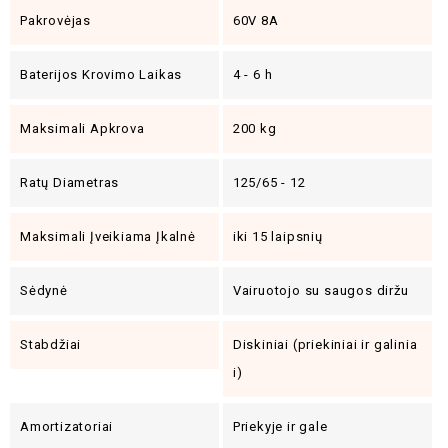
Pakrovėjas
60V 8A
Baterijos Krovimo Laikas
4 - 6 h
Maksimali Apkrova
200 kg
Ratų Diametras
125/65 - 12
Maksimali Įveikiama Įkalnė
iki 15 laipsnių
Sėdynė
Vairuotojo su saugos diržu
Stabdžiai
Diskiniai (priekiniai ir galinia
i)
Amortizatoriai
Priekyje ir gale