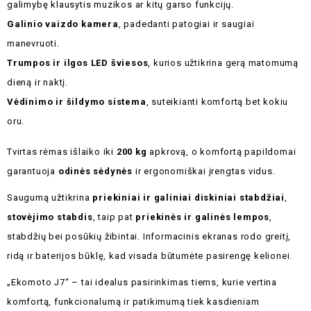
galimybę klausytis muzikos ar kitų garso funkcijų.
Galinio vaizdo kamera
, padedanti patogiai ir saugiai
manevruoti.
Trumpos ir ilgos LED šviesos
, kurios užtikrina gerą matomumą
dieną ir naktį.
Vėdinimo ir šildymo sistema
, suteikianti komfortą bet kokiu
oru.
Tvirtas rėmas išlaiko iki
200 kg
apkrovą, o komfortą papildomai
garantuoja
odinės sėdynės
ir ergonomiškai įrengtas vidus.
Saugumą užtikrina
priekiniai ir galiniai diskiniai stabdžiai
,
stovėjimo stabdis
, taip pat
priekinės ir galinės lempos
,
stabdžių bei posūkių žibintai. Informacinis ekranas rodo greitį,
ridą ir baterijos būklę, kad visada būtumėte pasirengę kelionei.
„Ekomoto J7“ – tai idealus pasirinkimas tiems, kurie vertina
komfortą, funkcionalumą ir patikimumą tiek kasdieniam