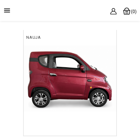

(0)
NAUJA