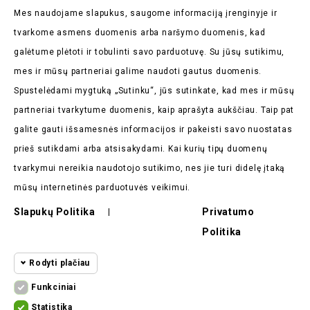
Mes naudojame slapukus, saugome informaciją įrenginyje ir
Pirmieji sužinokite apie mūsų naujienas bei taikomas
tvarkome asmens duomenis arba naršymo duomenis, kad
akcijas
galėtume plėtoti ir tobulinti savo parduotuvę. Su jūsų sutikimu,
mes ir mūsų partneriai galime naudoti gautus duomenis.
Spustelėdami mygtuką „Sutinku“, jūs sutinkate, kad mes ir mūsų
partneriai tvarkytume duomenis, kaip aprašyta aukščiau. Taip pat
galite gauti išsamesnės informacijos ir pakeisti savo nuostatas
Parduotuvės Informacija

prieš sutikdami arba atsisakydami. Kai kurių tipų duomenų
tvarkymui nereikia naudotojo sutikimo, nes jie turi didelę įtaką
Prekės

mūsų internetinės parduotuvės veikimui.
Mūsų Įmonė

Slapukų Politika
Privatumo
|
Politika
Pirkėjų Atsiliepimai

Rodyti plačiau
Funkciniai
Funkciniai slapukai
Funkciniai
Statistika