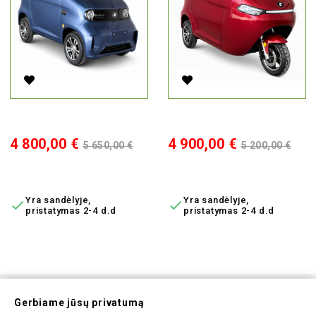
Elektrinis Mini Auto Ekomoto J7, Mėlyna, 1000W, 65Ah AC, EEC
Elektrinis Triratis Ekomoto J3
Kaina
Bazinė
Kaina
Bazinė
4 800,00 €
4 900,00 €
5 650,00 €
5 200,00 €
kaina
kaina
Į KREPŠELĮ
Į KREPŠELĮ
Yra sandėlyje,
Yra sandėlyje,


pristatymas 2-4 d.d
pristatymas 2-4 d.d
Prenumeruokite Mūsų
Gerbiame jūsų privatumą
Naujienlaiškį