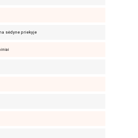
ma sėdyne priekyje
niniai