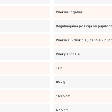
Priekinė ir galinė
Reguliuojama pozicija su papildo
Priekiniai - diskiniai, galiniai - būg
Priekyje ir gale
Taip
85 kg
160,5 cm
67,5 cm