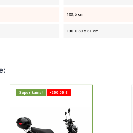
103,5 cm
130 X 68 x 61 cm
e:
Super kaina!
-200,00 €