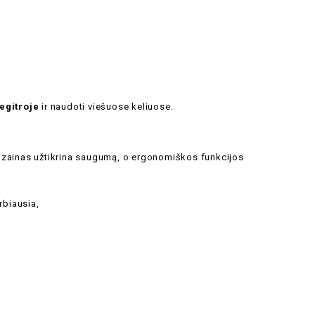
Regitroje
ir naudoti viešuose keliuose.
 dizainas užtikrina saugumą, o ergonomiškos funkcijos
rbiausia,