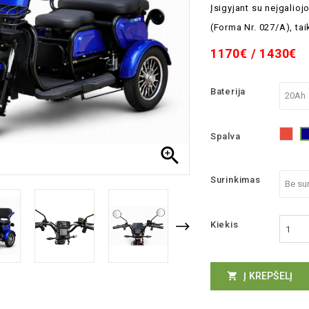
Įsigyjant su neįgalio
(Forma Nr. 027/A), ta
1170€ / 1430€
Baterija
Spalva
Rau

Surinkimas
Kiekis
Į KREPŠELĮ
