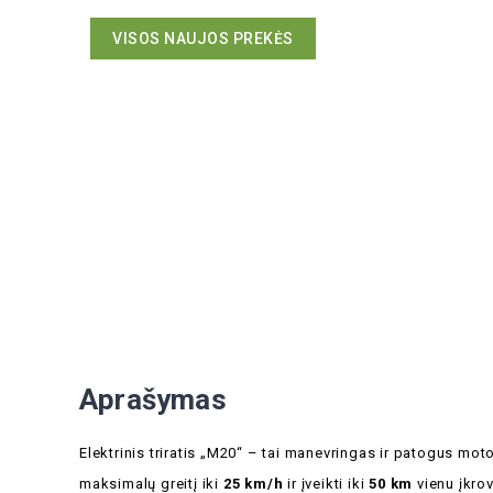
VISOS NAUJOS PREKĖS
Aprašymas
Elektrinis triratis „M20“ – tai manevringas ir patogus mo
maksimalų greitį iki
25 km/h
ir įveikti iki
50 km
vienu įkro