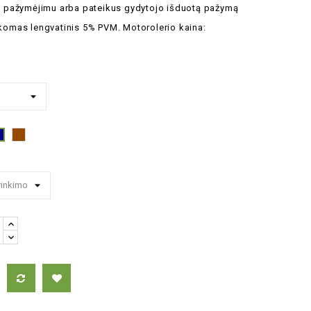
jo pažymėjimu arba pateikus gydytojo išduotą pažymą
ikomas lengvatinis 5% PVM.
Motorolerio kaina:
dona
Ruda
Mėlyna