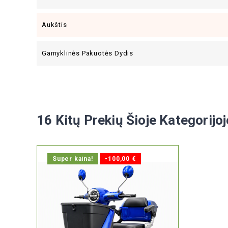
Aukštis
Gamyklinės Pakuotės Dydis
16 Kitų Prekių Šioje Kategorijoj
Super kaina!
-100,00 €