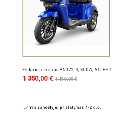
Elektrinis Triratis BN022-4, 800W, AC, EEC
Kaina
Bazinė
1 350,00 €
1 450,00 €
kaina
Į KREPŠELĮ

Yra sandėlyje, pristatymas 1-2 d.d.