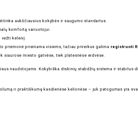
 atitinka aukščiausius kokybės ir saugumo standartus.
malų komfortą vairuotojui.
vežti keleivį.
rto priemonė prieinama visiems, tačiau prireikus galima
registruoti 
iek siaurose miesto gatvėse, tiek platesnėse erdvėse.
mžiaus naudotojams. Kokybiška diskinių stabdžių sistema ir stabilus
obilumą ir praktiškumą kasdienėse kelionėse – juk patogumas yra sva