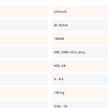
25 km/h
iki 50 km
1000W
60V, 20Ah ličio jonų
60V, 3A
6 - 8 h
190 kg
3.00 - 10