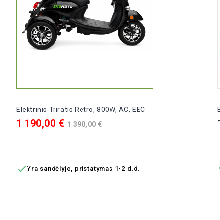
Elektrinis Triratis Retro, 800W, AC, EEC
Kaina
Bazinė
1 190,00 €
1 390,00 €
kaina
Į KREPŠELĮ

Yra sandėlyje, pristatymas 1-2 d.d.