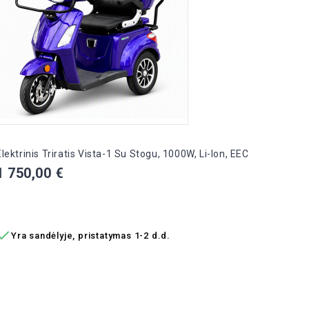

Yra
Elektrinis Triratis Vista-1 Su Stogu, 1000W, Li-Ion, EEC
Kaina
1 750,00 €
Į KREPŠELĮ

Yra sandėlyje, pristatymas 1-2 d.d.