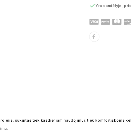

Yra sandėlyje, pri
toroleris, sukurtas tiek kasdieniam naudojimui, tiek komfortiškoms k
vimu.