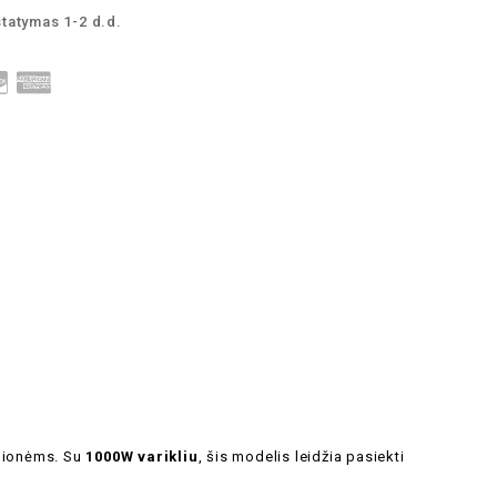
statymas 1-2 d.d.
elionėms. Su
1000W varikliu
, šis modelis leidžia pasiekti