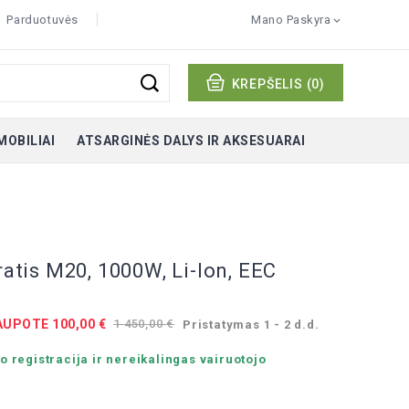
Parduotuvės
Mano Paskyra

KREPŠELIS
(0)
MOBILIAI
ATSARGINĖS DALYS IR AKSESUARAI
iratis M20, 1000W, Li-Ion, EEC
UPOTE 100,00 €
1 450,00 €
Pristatymas 1 - 2 d.d.
 registracija ir nereikalingas vairuotojo