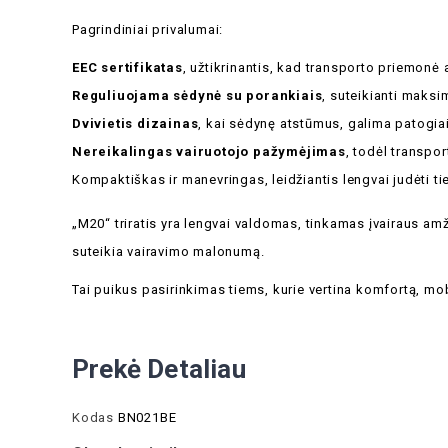
Pagrindiniai privalumai:
EEC sertifikatas
, užtikrinantis, kad transporto priemonė
Reguliuojama sėdynė su porankiais
, suteikianti maksi
Dvivietis dizainas
, kai sėdynę atstūmus, galima patogiai 
Nereikalingas vairuotojo pažymėjimas
, todėl transpo
Kompaktiškas ir manevringas, leidžiantis lengvai judėti t
„M20“ triratis yra lengvai valdomas, tinkamas įvairaus a
suteikia vairavimo malonumą.
Tai puikus pasirinkimas tiems, kurie vertina komfortą, m
Prekė Detaliau
Kodas
BN021BE