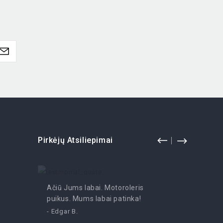
Pirkėjų Atsiliepimai
Ačiū Jums labai. Motoroleris
Pramoga
puikus. Mums labai patinka!
- Irutė
- Edgar B.