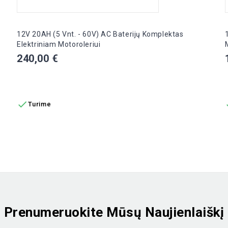
12V 20AH (5 Vnt. - 60V) AC Baterijų Komplektas
Elektriniam Motoroleriui
Kaina
240,00 €
Į KREPŠELĮ

Turime
Prenumeruokite Mūsų Naujienlaiškį