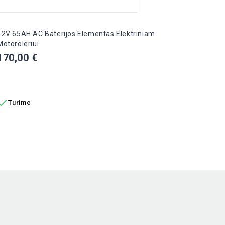
12V 65AH AC Baterijos Elementas Elektriniam
AC Bat
Motoroleriui
Kain
10,0
Kaina
170,00 €
Į K
Į KREPŠELĮ

Tur

Turime