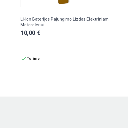
Li-Ion Baterijos Pajungimo Lizdas Elektriniam
Motoroleriui
Kaina
10,00 €
Į KREPŠELĮ

Turime