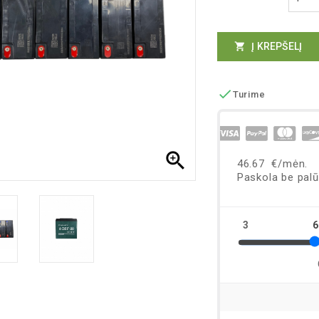
Į KREPŠELĮ


Turime
