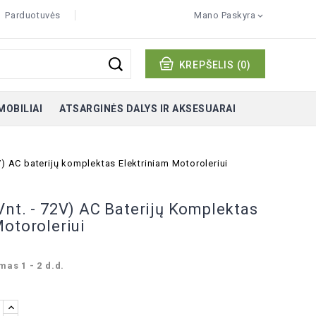
Parduotuvės
Mano Paskyra

KREPŠELIS
(0)
MOBILIAI
ATSARGINĖS DALYS IR AKSESUARAI
V) AC baterijų komplektas Elektriniam Motoroleriui
Vnt. - 72V) AC Baterijų Komplektas
otoroleriui
mas 1 - 2 d.d.