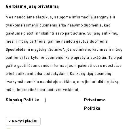
Prenumeruokite Mūsų
Gerbiame jūsų privatumą
Naujienlaiškį
Mes naudojame slapukus, saugome informaciją įrenginyje ir
Pirmieji sužinokite apie mūsų naujienas bei taikomas
tvarkome asmens duomenis arba naršymo duomenis, kad
akcijas
galėtume plėtoti ir tobulinti savo parduotuvę. Su jūsų sutikimu,
mes ir mūsų partneriai galime naudoti gautus duomenis.
Spustelėdami mygtuką „Sutinku“, jūs sutinkate, kad mes ir mūsų
partneriai tvarkytume duomenis, kaip aprašyta aukščiau. Taip pat
galite gauti išsamesnės informacijos ir pakeisti savo nuostatas
Parduotuvės Informacija

prieš sutikdami arba atsisakydami. Kai kurių tipų duomenų
tvarkymui nereikia naudotojo sutikimo, nes jie turi didelę įtaką
Prekės

mūsų internetinės parduotuvės veikimui.
Mūsų Įmonė

Slapukų Politika
Privatumo
|
Politika
Pirkėjų Atsiliepimai

Rodyti plačiau