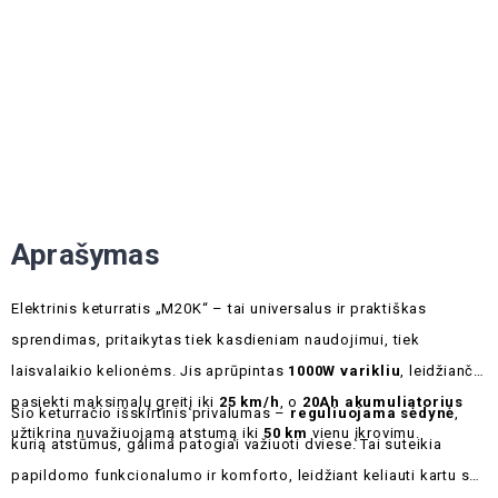
Aprašymas
Elektrinis keturratis „M20K“ – tai universalus ir praktiškas
sprendimas, pritaikytas tiek kasdieniam naudojimui, tiek
laisvalaikio kelionėms. Jis aprūpintas
1000W varikliu
, leidžiančiu
pasiekti maksimalų greitį iki
25 km/h
, o
20Ah akumuliatorius
Šio keturračio išskirtinis privalumas –
reguliuojama sėdynė
,
užtikrina nuvažiuojamą atstumą iki
50 km
vienu įkrovimu.
kurią atstūmus, galima patogiai važiuoti dviese. Tai suteikia
papildomo funkcionalumo ir komforto, leidžiant keliauti kartu su