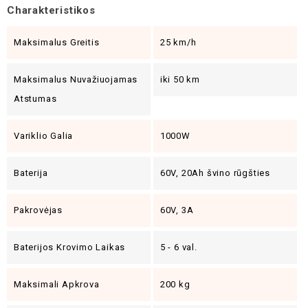
Charakteristikos
Maksimalus Greitis
25 km/h
Maksimalus Nuvažiuojamas
iki 50 km
Atstumas
Variklio Galia
1000W
Baterija
60V, 20Ah švino rūgšties
Pakrovėjas
60V, 3A
Baterijos Krovimo Laikas
5 - 6 val.
Maksimali Apkrova
200 kg