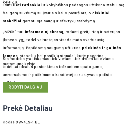
keleiviu.
Tvirti
lieti ratlankiai
ir kokybiškos padangos užtikrina stabilumą
bei gerą sukibimą su įvairiais kelio paviršiais, o
diskiniai
stabdžiai
garantuoja saugų ir efektyvų stabdymą.
„M20K“ turi
informacinį ekraną
, rodantį greitį, ridą ir baterijos
įkrovos lygį, todėl vairuotojas visada mato svarbiausią
informaciją. Papildomą saugumą užtikrina
priekinės ir galinės
lempos
, stabdžių bei posūkių signalai, kurie pagerina
Šis modelis yra tinkamas tiek vienam, tiek dviem keleiviams,
matomumą kelyje.
todėl tai idealus pasirinkimas ieškantiems patogumo,
universalumo ir patikimumo kasdienėje ar aktyvaus poilsio
veikloje.
RODYTI DAUGIAU
Prekė Detaliau
Kodas
XW-4LS-1 BE