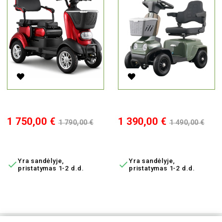
Elektrinis Keturratis M20K, 1000W, Li-Ion
Elektrinis Skuteris Vivago, 35
Kaina
Bazinė
Kaina
Bazinė
1 750,00 €
1 390,00 €
1 790,00 €
1 490,00 €
kaina
kaina
Į KREPŠELĮ
Į KREPŠELĮ
Yra sandėlyje,
Yra sandėlyje,


pristatymas 1-2 d.d.
pristatymas 1-2 d.d.