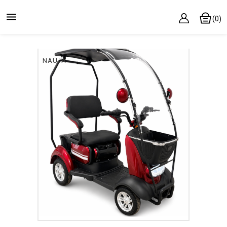

(0)
NAUJA