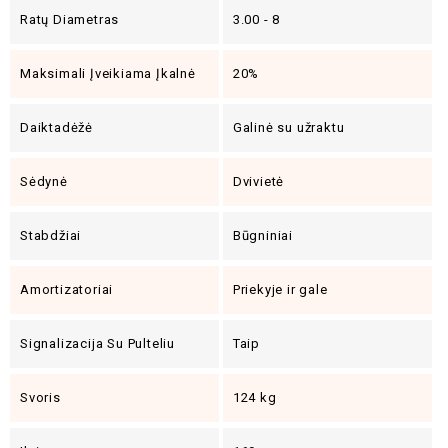
Ratų Diametras
3.00 - 8
Maksimali Įveikiama Įkalnė
20%
Daiktadėžė
Galinė su užraktu
Sėdynė
Dvivietė
Stabdžiai
Būgniniai
Amortizatoriai
Priekyje ir gale
Signalizacija Su Pulteliu
Taip
Svoris
124 kg