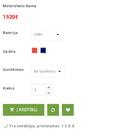
Motorolerio kaina:
1520€
Baterija
Spalva
Raudona
Mėlyna
Surinkimas
Kiekis
Į KREPŠELĮ


Yra sandėlyje, pristatymas 1-2 d.d.